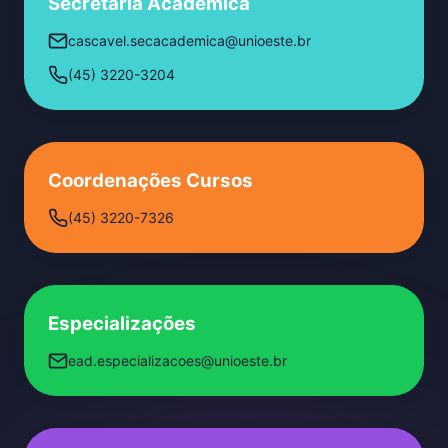
Secretaria Acadêmica
cascavel.secacademica@unioeste.br
(45) 3220-3204
Coordenações Cursos
(45) 3220-7326
Especializações
ead.especializacoes@unioeste.br