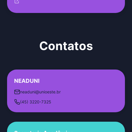
Contatos
NEADUNI
neaduni@unioeste.br
(45) 3220-7325