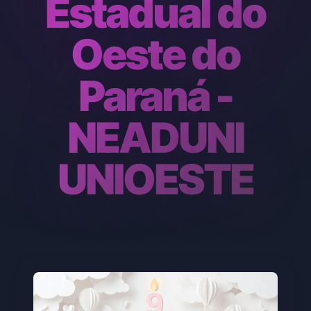
Estadual do
Oeste do
Paraná -
NEADUNI
UNIOESTE